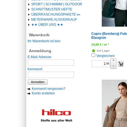
SPORT | SCHWIMM | OUTDOOR
SCHNITTMUSTER HEFTE
ÜBERRASCHUNGSPAKETE ✂️️
METERWARE AUSVERKAUF
★★ ÜBER UNS ★★
Cupro (Bemberg) Futte
Warenkorb
Blaugrün
Ihr Warenkorb ist leer.
14,60
€
/ m *
Anmeldung
Auf Lager
Vergleichen
E-Mail-Adresse
+
m
–
Kennwort
Anmelden
Kennwort vergessen?
Konto erstellen