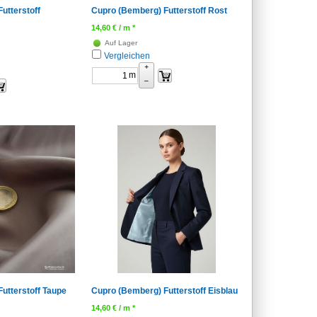
utterstoff
Cupro (Bemberg) Futterstoff Rost
14,60
€
/ m *
Auf Lager
Vergleichen
+
m
–
utterstoff Taupe
Cupro (Bemberg) Futterstoff Eisblau
14,60
€
/ m *