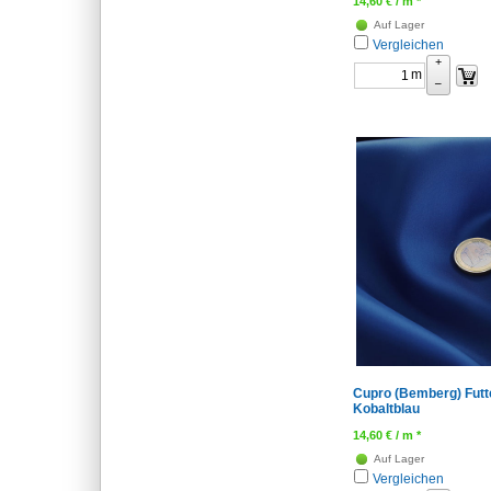
14,60
€
/ m *
Auf Lager
Vergleichen
+
m
–
Cupro (Bemberg) Futte
Kobaltblau
14,60
€
/ m *
Auf Lager
Vergleichen