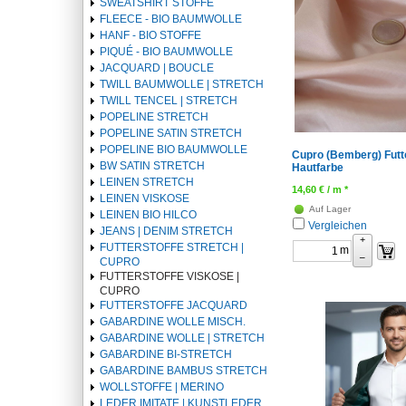
SWEATSHIRT STOFFE
FLEECE - BIO BAUMWOLLE
HANF - BIO STOFFE
PIQUÉ - BIO BAUMWOLLE
JACQUARD | BOUCLE
TWILL BAUMWOLLE | STRETCH
TWILL TENCEL | STRETCH
POPELINE STRETCH
POPELINE SATIN STRETCH
POPELINE BIO BAUMWOLLE
Cupro (Bemberg) Futte
BW SATIN STRETCH
Hautfarbe
LEINEN STRETCH
14,60
€
/ m *
LEINEN VISKOSE
Auf Lager
LEINEN BIO HILCO
Vergleichen
JEANS | DENIM STRETCH
+
FUTTERSTOFFE STRETCH |
m
–
CUPRO
FUTTERSTOFFE VISKOSE |
CUPRO
FUTTERSTOFFE JACQUARD
GABARDINE WOLLE MISCH.
GABARDINE WOLLE | STRETCH
GABARDINE BI-STRETCH
GABARDINE BAMBUS STRETCH
WOLLSTOFFE | MERINO
LEDER IMITATE | KUNSTLEDER