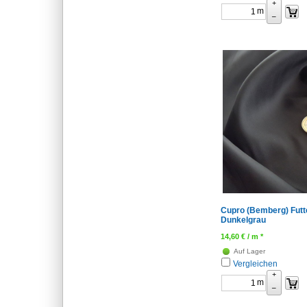
+
m
–
Cupro (Bemberg) Futte
Dunkelgrau
14,60
€
/ m *
Auf Lager
Vergleichen
+
m
–