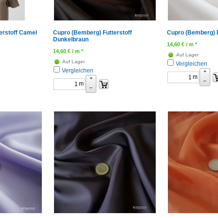
erstoff Camel
Cupro (Bemberg) Futterstoff
Cupro (Bemberg) F
Dunkelbraun
14,60
€
/ m *
14,60
€
/ m *
Auf Lager
Auf Lager
Vergleichen
Vergleichen
+
m
+
–
m
–