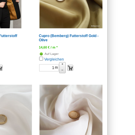
utterstoff
Cupro (Bemberg) Futterstoff Gold -
Olive
14,60
€
/ m *
Auf Lager
Vergleichen
+
m
–