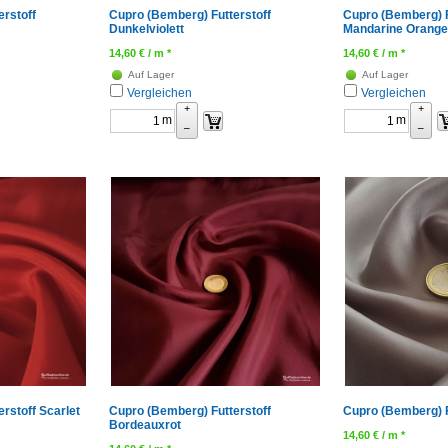
rstoff
Cupro (Bemberg) Futterstoff
Cupro (Bemberg) F
Dunkelviolett
Mandarine Orange
14,60
€
/ m *
14,60
€
/ m *
Auf Lager
Auf Lager
Vergleichen
Vergleichen
+
+
m
m
–
–
rstoff Scarlet
Cupro (Bemberg) Futterstoff
Cupro (Bemberg) F
Bordeauxrot
14,60
€
/ m *