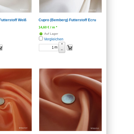
utterstoff Weiß
Cupro (Bemberg) Futterstoff Ecru
14,60
€
/ m *
Auf Lager
Vergleichen
+
m
–