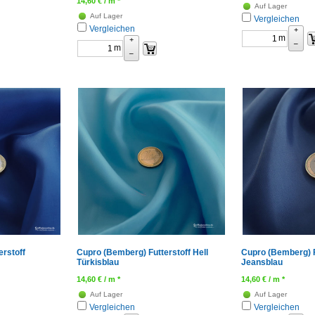
14,60
€
/ m *
Auf Lager
Auf Lager
Vergleichen
Vergleichen
+
m
+
–
m
–
rstoff
Cupro (Bemberg) Futterstoff Hell
Cupro (Bemberg) F
Türkisblau
Jeansblau
14,60
€
/ m *
14,60
€
/ m *
Auf Lager
Auf Lager
Vergleichen
Vergleichen