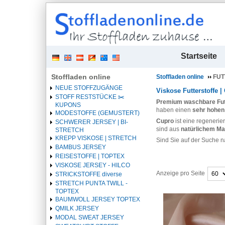
| 
Startseite
Stoffladen online
Stoffladen online
FUT
NEUE STOFFZUGÄNGE
Viskose Futterstoffe |
STOFF RESTSTÜCKE ✂️️
Premium waschbare Fut
KUPONS
haben einen
sehr hohen
MODESTOFFE (GEMUSTERT)
Cupro
ist eine regeneri
SCHWERER JERSEY | BI-
sind aus
natürlichem Mat
STRETCH
KREPP VISKOSE | STRETCH
Sind Sie auf der Suche n
BAMBUS JERSEY
REISESTOFFE | TOPTEX
VISKOSE JERSEY - HILCO
Anzeige pro Seite
STRICKSTOFFE diverse
STRETCH PUNTA TWILL -
TOPTEX
Überschrift
BAUMWOLL JERSEY TOPTEX
1
QMILK JERSEY
MODAL SWEAT JERSEY