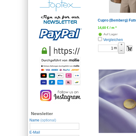
Cupro (Bemberg) Futt
14,60
€
/ m *
Auf Lager
Vergleichen
+
m
–
Newsletter
Name
(optional)
E-Mail