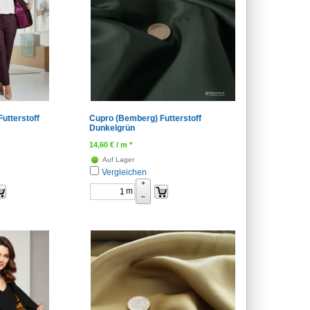
utterstoff
Cupro (Bemberg) Futterstoff
Dunkelgrün
14,60
€
/ m *
Auf Lager
Vergleichen
+
m
–