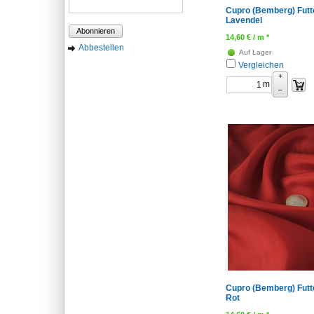
Cupro (Bemberg) Futte
Lavendel
Abonnieren
14,60
€
/ m *
Abbestellen
Auf Lager
Vergleichen
+
m
–
Cupro (Bemberg) Futte
Rot