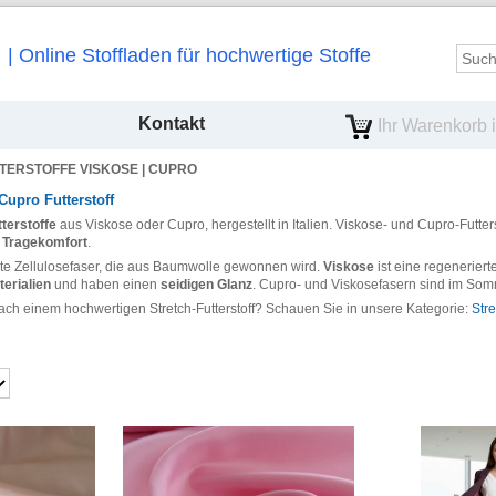
Online Stoffladen für hochwertige Stoffe
Kontakt
Ihr Warenkorb is
TERSTOFFE VISKOSE | CUPRO
 Cupro Futterstoff
terstoffe
aus Viskose oder Cupro, hergestellt in Italien. Viskose- und Cupro-Futter
 Tragekomfort
.
erte Zellulosefaser, die aus Baumwolle gewonnen wird.
Viskose
ist eine regeneriert
erialien
und haben einen
seidigen Glanz
. Cupro- und Viskosefasern sind im Som
ach einem hochwertigen Stretch-Futterstoff? Schauen Sie in unsere Kategorie:
Stre