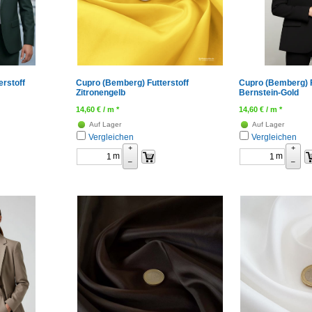
rstoff
Cupro (Bemberg) Futterstoff
Cupro (Bemberg) F
Zitronengelb
Bernstein-Gold
14,60
€
/ m *
14,60
€
/ m *
Auf Lager
Auf Lager
Vergleichen
Vergleichen
+
+
m
m
–
–