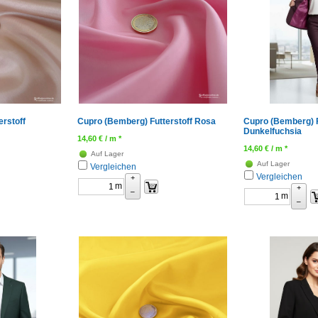
rstoff
Cupro (Bemberg) Futterstoff Rosa
Cupro (Bemberg) F
Dunkelfuchsia
14,60
€
/ m *
14,60
€
/ m *
Auf Lager
Auf Lager
Vergleichen
Vergleichen
+
m
+
–
m
–