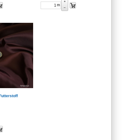
+
m
–
utterstoff