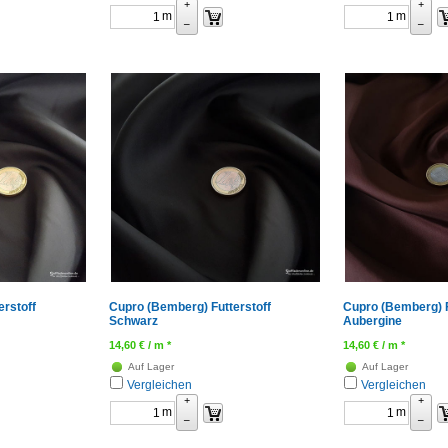
+
+
m
m
–
–
rstoff
Cupro (Bemberg) Futterstoff
Cupro (Bemberg) F
Schwarz
Aubergine
14,60
€
/ m *
14,60
€
/ m *
Auf Lager
Auf Lager
Vergleichen
Vergleichen
+
+
m
m
–
–