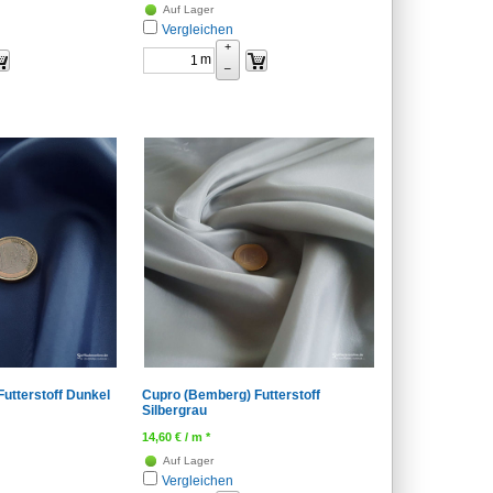
Auf Lager
Vergleichen
+
m
–
utterstoff Dunkel
Cupro (Bemberg) Futterstoff
Silbergrau
14,60
€
/ m *
Auf Lager
Vergleichen