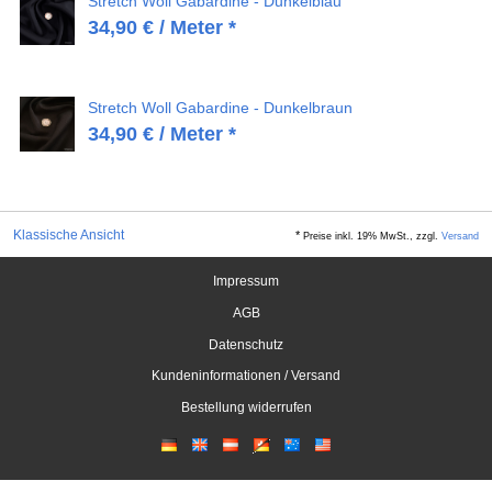
Stretch Woll Gabardine - Dunkelblau
34,90
€
/ Meter *
Stretch Woll Gabardine - Dunkelbraun
34,90
€
/ Meter *
Klassische Ansicht
*
Preise inkl. 19% MwSt., zzgl.
Versand
Impressum
AGB
Datenschutz
Kundeninformationen / Versand
Bestellung widerrufen