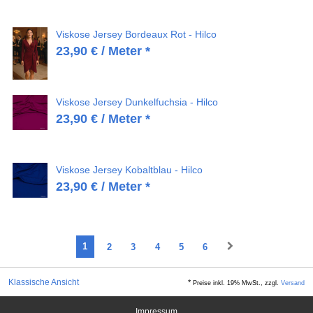
Viskose Jersey Bordeaux Rot - Hilco
23,90
€
/ Meter *
Viskose Jersey Dunkelfuchsia - Hilco
23,90
€
/ Meter *
Viskose Jersey Kobaltblau - Hilco
23,90
€
/ Meter *
1
2
3
4
5
6
Klassische Ansicht
*
Preise inkl. 19% MwSt., zzgl.
Versand
Impressum