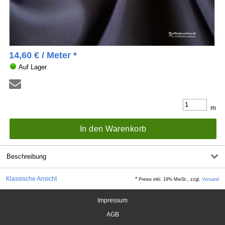
14,60
€
/ Meter *
Auf Lager
m
In den Warenkorb
Beschreibung
Klassische Ansicht
*
Preise inkl. 19% MwSt., zzgl.
Versand
Impressum
AGB