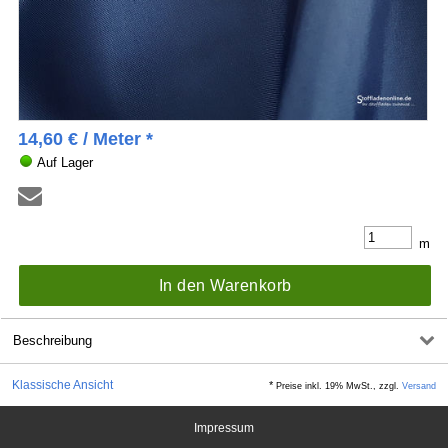
14,60
€
/ Meter *
Auf Lager
m
In den Warenkorb
Beschreibung
Klassische Ansicht
*
Preise inkl. 19% MwSt., zzgl.
Versand
Impressum