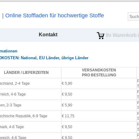
Online Stoffladen für hochwertige Stoffe
Kontakt
Ihr Warenkorb is
rmationen
STEN: National, EU Länder, übrige Länder
VERSANDKOSTEN
LÄNDER / LIEFERZEITEN
PRO BESTELLUNG
P
schland, 2-4 Tage
€ 5,90
P
rreich, 4-6 Tage
€ 9,50
P
ien, 2-3 Tage
€ 5,90
P
echische Republik, 6-9 Tage
€ 11,75
P
ark, 4-6 Tage
€ 9,50
P
kreich, 4-6 Tage
€ 9,50