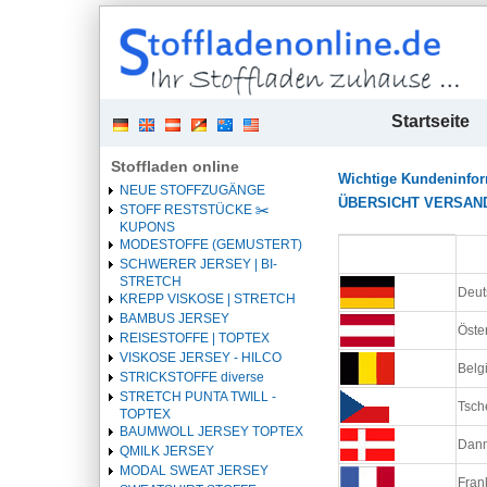
| 
Startseite
Stoffladen online
Wichtige Kundeninfo
NEUE STOFFZUGÄNGE
ÜBERSICHT VERSANDKO
STOFF RESTSTÜCKE ✂️️
KUPONS
MODESTOFFE (GEMUSTERT)
Überschrift
1
SCHWERER JERSEY | BI-
STRETCH
Deut
KREPP VISKOSE | STRETCH
BAMBUS JERSEY
Öste
REISESTOFFE | TOPTEX
VISKOSE JERSEY - HILCO
Belg
STRICKSTOFFE diverse
STRETCH PUNTA TWILL -
Tsch
TOPTEX
BAUMWOLL JERSEY TOPTEX
Danm
QMILK JERSEY
MODAL SWEAT JERSEY
Fran