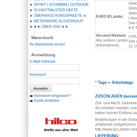
Ando
SPORT | SCHWIMM | OUTDOOR
Gibr
SCHNITTMUSTER HEFTE
Islan
ÜBERRASCHUNGSPAKETE ✂️️
EURO III Länder
Lita
METERWARE AUSVERKAUF
San 
★★ ÜBER UNS ★★
6-9 
Versand Weltweit
USA,
Warenkorb
Alle andere Länder
Alle
Ihr Warenkorb ist leer.
(International)
11-1
Anmeldung
E-Mail-Adresse
Kennwort
* Tage = Arbeitstage
Anmelden
Kennwort vergessen?
ZUSCHLAGEN (ausser 
Konto erstellen
Zoll
- und MwSt.-Gebühre
die erhoben werden, soba
haben keinen Einfluss a
Bestellungen in die Schw
anfallende Zollgebühren 
http://www.ezv.admin.ch/
LIEFERUNG: