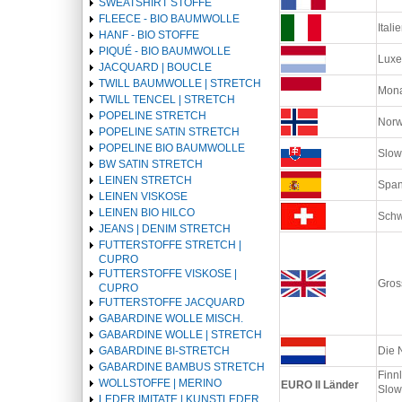
SWEATSHIRT STOFFE
FLEECE - BIO BAUMWOLLE
Itali
HANF - BIO STOFFE
PIQUÉ - BIO BAUMWOLLE
Luxe
JACQUARD | BOUCLE
TWILL BAUMWOLLE | STRETCH
Mona
TWILL TENCEL | STRETCH
POPELINE STRETCH
Norw
POPELINE SATIN STRETCH
POPELINE BIO BAUMWOLLE
Slow
BW SATIN STRETCH
LEINEN STRETCH
Span
LEINEN VISKOSE
LEINEN BIO HILCO
Schw
JEANS | DENIM STRETCH
FUTTERSTOFFE STRETCH |
CUPRO
FUTTERSTOFFE VISKOSE |
Gros
CUPRO
FUTTERSTOFFE JACQUARD
GABARDINE WOLLE MISCH.
GABARDINE WOLLE | STRETCH
GABARDINE BI-STRETCH
Die 
GABARDINE BAMBUS STRETCH
Finnl
WOLLSTOFFE | MERINO
EURO II Länder
Slow
LEDER IMITATE | KUNSTLEDER