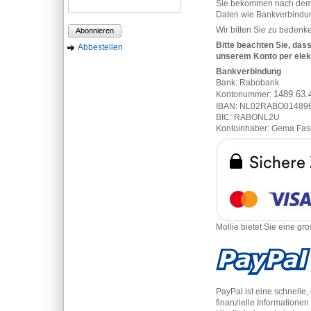
Sie bekommen nach dem Ab
Daten wie Bankverbindun
Wir bitten Sie zu bedenk
Abonnieren
Bitte beachten Sie, das
Abbestellen
unserem Konto per elek
Bankverbindung
Bank: Rabobank
1489.63.
Kontonummer:
IBAN:
NL02RABO01489
BIC:
RABONL2U
Kontoinhaber: Gema Fa
Mollie bietet Sie eine g
PayPal ist eine schnelle
finanzielle Information