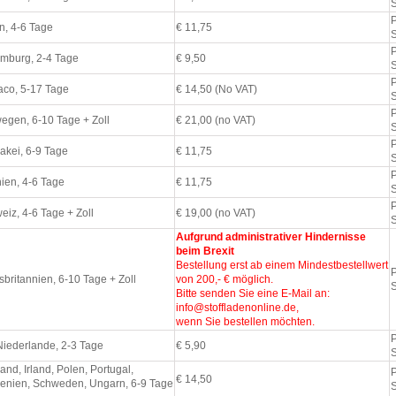
P
en, 4-6 Tage
€ 11,75
P
mburg, 2-4 Tage
€ 9,50
P
co, 5-17 Tage
€ 14,50 (No VAT)
P
egen, 6-10 Tage + Zoll
€ 21,00 (no VAT)
P
akei, 6-9 Tage
€ 11,75
P
ien, 4-6 Tage
€ 11,75
P
eiz, 4-6 Tage + Zoll
€ 19,00 (no VAT)
Aufgrund administrativer Hindernisse
beim Brexit
Bestellung erst ab einem Mindestbestellwert
P
sbritannien, 6-10 Tage + Zoll
von 200,- € möglich.
Bitte senden Sie eine E-Mail an:
info@stoffladenonline.de,
wenn Sie bestellen möchten.
P
Niederlande, 2-3 Tage
€ 5,90
and, Irland, Polen, Portugal,
P
€ 14,50
enien, Schweden, Ungarn, 6-9 Tage