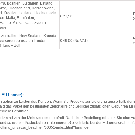
rra, Bosnien, Bulgarien, Estland,
altar, Griechenland, Herzegowina,
d, Kroatien, Lettland, Liechtenstein,
P
€ 21,50
uen, Malta, Rumänien,
Marino, Vatikanstadt, Zypern,
Tage
 Australien, New Sealand, Kanada,
P
 aussereuropäischen Länder
€ 49,00 (No VAT)
9 Tage + Zoll
EU Länder):
n gehen zu Lasten des Kunden
. Wenn Sie Produkte zur Lieferung ausserhalb der E
ld das Paket den bestimmten Zielort erreicht. Jegliche zusätzlichen Gebühren für
uf diese Gebühren.
eiz sind von der Mehrwertsteuer befreit. Nach Ihrer Bestellung erhalten Sie eine A
und schweizer Postgebühren informieren Sie sich bitte bei der Eidgenössischen Zo
zollinfo_privat/zu_beachten/00351/index.html?lang=de