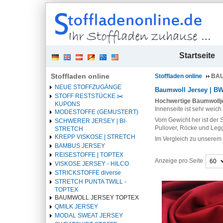
| 
Startseite
Stoffladen online
Stoffladen online
BAU
NEUE STOFFZUGÄNGE
Baumwoll Jersey | BW 
STOFF RESTSTÜCKE ✂️️
Hochwertige Baumwollje
KUPONS
Innenseite ist sehr weich
MODESTOFFE (GEMUSTERT)
Vom Gewicht her ist der S
SCHWERER JERSEY | BI-
Pullover, Röcke und Leg
STRETCH
KREPP VISKOSE | STRETCH
Im Vergleich zu unserem S
BAMBUS JERSEY
REISESTOFFE | TOPTEX
Anzeige pro Seite
VISKOSE JERSEY - HILCO
STRICKSTOFFE diverse
Überschrift
STRETCH PUNTA TWILL -
1
TOPTEX
BAUMWOLL JERSEY TOPTEX
QMILK JERSEY
MODAL SWEAT JERSEY