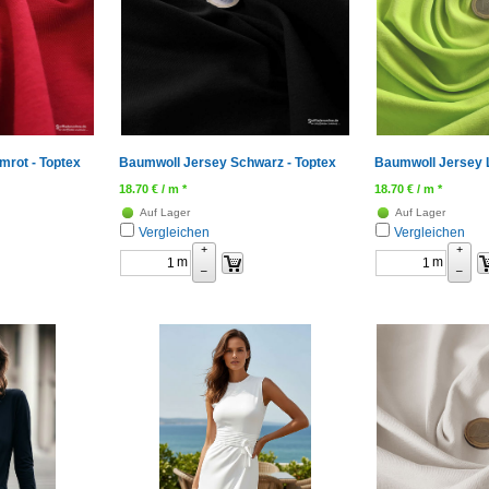
rot - Toptex
Baumwoll Jersey Schwarz - Toptex
Baumwoll Jersey L
18.70
€
/ m *
18.70
€
/ m *
Auf Lager
Auf Lager
Vergleichen
Vergleichen
+
+
m
m
–
–