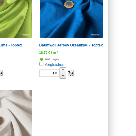
ime - Toptex
Baumwoll Jersey Ozeanblau - Toptex
18.70
€
/ m *
Auf Lager
Vergleichen
+
m
–