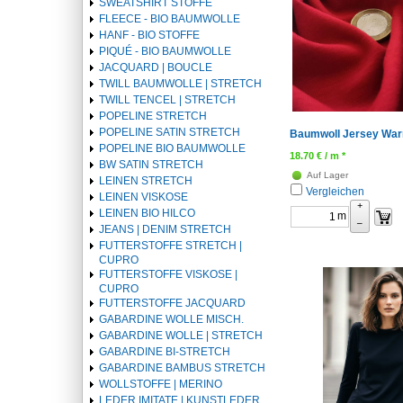
SWEATSHIRT STOFFE
FLEECE - BIO BAUMWOLLE
HANF - BIO STOFFE
PIQUÉ - BIO BAUMWOLLE
JACQUARD | BOUCLE
TWILL BAUMWOLLE | STRETCH
TWILL TENCEL | STRETCH
POPELINE STRETCH
POPELINE SATIN STRETCH
Baumwoll Jersey Warm
POPELINE BIO BAUMWOLLE
18.70
€
/ m *
BW SATIN STRETCH
Auf Lager
LEINEN STRETCH
Vergleichen
LEINEN VISKOSE
+
LEINEN BIO HILCO
m
–
JEANS | DENIM STRETCH
FUTTERSTOFFE STRETCH |
CUPRO
FUTTERSTOFFE VISKOSE |
CUPRO
FUTTERSTOFFE JACQUARD
GABARDINE WOLLE MISCH.
GABARDINE WOLLE | STRETCH
GABARDINE BI-STRETCH
GABARDINE BAMBUS STRETCH
WOLLSTOFFE | MERINO
LEDER IMITATE | KUNSTLEDER