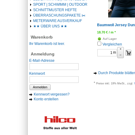
SPORT | SCHWIMM | OUTDOOR
SCHNITTMUSTER HEFTE
ÜBERRASCHUNGSPAKETE ✂️️
METERWARE AUSVERKAUF
Baumwoll Jersey Dunk
★★ ÜBER UNS ★★
18.70
€
/ m *
Warenkorb
Auf Lager
Ihr Warenkorb ist leer.
Vergleichen
+
m
Anmeldung
–
E-Mail-Adresse
Durch Produkte blätte
Kennwort
*
Preise inkl. 19% MwSt., zzgl.
Anmelden
Kennwort vergessen?
Konto erstellen