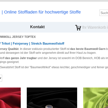
Online Stoffladen für hochwertige Stoffe
Kontakt
Ihr Warenkorb is
MWOLL JERSEY TOPTEX
Trikot | Feinjersey | Stretch Baumwollstoff
rsey Qualität
. In dieser exklusiv produzierter Stoff ist
das beste Baumwoll Garn
b
 und deswegen ist der Stoff sehr angenehm direkt auf Ihrer Haut zu tragen.
toff
das ganze Jahr tragbar
und der Jersey ist sowohl im DOB Bereich, HOB als im K
gings geeignet.
weatshirt Stoff ist der "Baumwolltrikot" etwas leichter, geschmeidiger und feiner ge