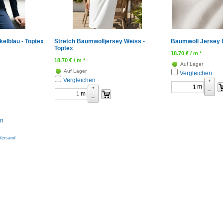
elblau - Toptex
Stretch Baumwolljersey Weiss -
Baumwoll Jersey E
Toptex
18.70
€
/ m *
18.70
€
/ m *
Auf Lager
Auf Lager
Vergleichen
Vergleichen
+
m
+
–
m
–
rn
Versand