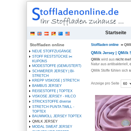
| 
Startseite
Stoffladen online
Stoffladen online
QMI
NEUE STOFFZUGÄNGE
QMilk Jersey | QMilk St
STOFF RESTSTÜCKE ✂️️
QMilk
wird aus
nicht meh
KUPONS
Natur aus antibakteriell,
MODESTOFFE (GEMUSTERT)
QMilk Stoffe fühlen sich
s
SCHWERER JERSEY | BI-
STRETCH
KREPP VISKOSE | STRETCH
Anzeige pro Seite
BAMBUS JERSEY
REISESTOFFE | TOPTEX
Überschrift
VISKOSE JERSEY - HILCO
1
STRICKSTOFFE diverse
STRETCH PUNTA TWILL -
TOPTEX
BAUMWOLL JERSEY TOPTEX
QMILK JERSEY
MODAL SWEAT JERSEY