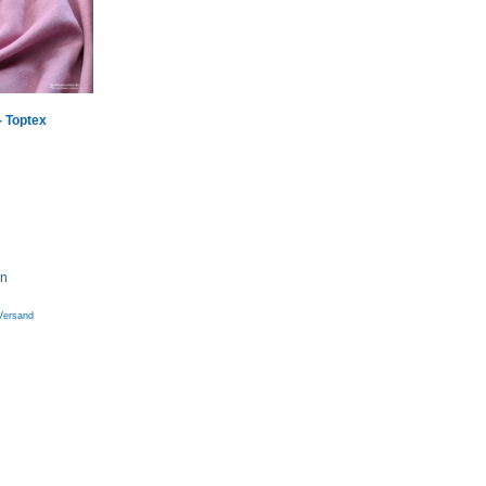
- Toptex
rn
Versand