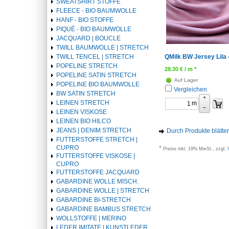
SWEATSHIRT STOFFE
FLEECE - BIO BAUMWOLLE
HANF - BIO STOFFE
PIQUÉ - BIO BAUMWOLLE
JACQUARD | BOUCLE
TWILL BAUMWOLLE | STRETCH
QMilk BW Jersey Lila 
TWILL TENCEL | STRETCH
POPELINE STRETCH
28.30
€
/ m *
POPELINE SATIN STRETCH
Auf Lager
POPELINE BIO BAUMWOLLE
Vergleichen
BW SATIN STRETCH
+
LEINEN STRETCH
m
–
LEINEN VISKOSE
LEINEN BIO HILCO
JEANS | DENIM STRETCH
Durch Produkte blätte
FUTTERSTOFFE STRETCH |
CUPRO
*
Preise inkl. 19% MwSt., zzgl.
FUTTERSTOFFE VISKOSE |
CUPRO
FUTTERSTOFFE JACQUARD
GABARDINE WOLLE MISCH.
GABARDINE WOLLE | STRETCH
GABARDINE BI-STRETCH
GABARDINE BAMBUS STRETCH
WOLLSTOFFE | MERINO
LEDER IMITATE | KUNSTLEDER