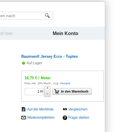
Mein Konto
t leer.
Baumwoll Jersey Ecru - Toptex
Auf Lager
18,70
€
/ Meter
Preis inkl. 19% MwSt., zzgl.
Versand
+
m
In den Warenkorb
–
Vergleichen
Weiterempfehlen
Frage stellen