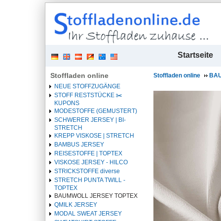
| 
Startseite
Stoffladen online
Stoffladen online
BAU
NEUE STOFFZUGÄNGE
STOFF RESTSTÜCKE ✂️️
KUPONS
MODESTOFFE (GEMUSTERT)
SCHWERER JERSEY | BI-
STRETCH
KREPP VISKOSE | STRETCH
BAMBUS JERSEY
REISESTOFFE | TOPTEX
VISKOSE JERSEY - HILCO
STRICKSTOFFE diverse
STRETCH PUNTA TWILL -
TOPTEX
BAUMWOLL JERSEY TOPTEX
QMILK JERSEY
MODAL SWEAT JERSEY