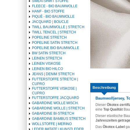
SWEATSHIRT STOFFE
FLEECE - BIO BAUMWOLLE
HANF - BIO STOFFE
PIQUÉ - BIO BAUMWOLLE
JACQUARD | BOUCLE
TWILL BAUMWOLLE | STRETCH
TWILL TENCEL | STRETCH
POPELINE STRETCH
POPELINE SATIN STRETCH
POPELINE BIO BAUMWOLLE
BW SATIN STRETCH
LEINEN STRETCH
LEINEN VISKOSE
LEINEN BIO HILCO
JEANS | DENIM STRETCH
FUTTERSTOFFE STRETCH |
CUPRO
Beschreibung
FUTTERSTOFFE VISKOSE |
CUPRO
FUTTERSTOFFE JACQUARD
Baumwolljersey, To
GABARDINE WOLLE MISCH.
Dieser
Ökotex-zertif
GABARDINE WOLLE | STRETCH
eine
Top Qualität
Bau
GABARDINE BI-STRETCH
Dieser elastische Bau
GABARDINE BAMBUS STRETCH
Jahreszeiten getrag
WOLLSTOFFE | MERINO
Das
Ökotex-Label
gar
LEDER IMITATE | KUNSTLEDER