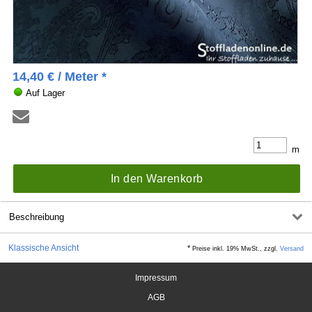
14,40
€
/ Meter *
Auf Lager
m
In den Warenkorb
Beschreibung
Klassische Ansicht
*
Preise inkl. 19% MwSt., zzgl.
Versand
Impressum
AGB