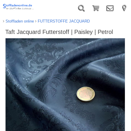
Stoffladen online
FUTTERSTOFFE JACQUARD
Taft Jacquard Futterstoff | Paisley | Petrol