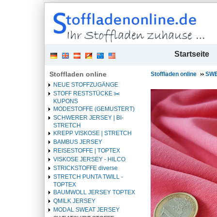
| 
Startseite
Stoffladen online
Stoffladen online
SWE
NEUE STOFFZUGÄNGE
STOFF RESTSTÜCKE ✂️️
KUPONS
MODESTOFFE (GEMUSTERT)
SCHWERER JERSEY | BI-
STRETCH
KREPP VISKOSE | STRETCH
BAMBUS JERSEY
REISESTOFFE | TOPTEX
VISKOSE JERSEY - HILCO
STRICKSTOFFE diverse
STRETCH PUNTA TWILL -
TOPTEX
BAUMWOLL JERSEY TOPTEX
QMILK JERSEY
MODAL SWEAT JERSEY