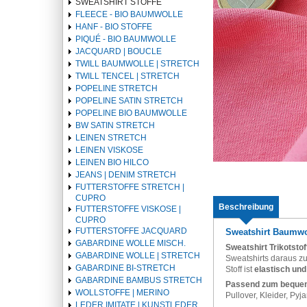
SWEATSHIRT STOFFE
FLEECE - BIO BAUMWOLLE
HANF - BIO STOFFE
PIQUÉ - BIO BAUMWOLLE
JACQUARD | BOUCLE
TWILL BAUMWOLLE | STRETCH
TWILL TENCEL | STRETCH
POPELINE STRETCH
POPELINE SATIN STRETCH
POPELINE BIO BAUMWOLLE
BW SATIN STRETCH
LEINEN STRETCH
LEINEN VISKOSE
LEINEN BIO HILCO
JEANS | DENIM STRETCH
FUTTERSTOFFE STRETCH |
CUPRO
Beschreibung
FUTTERSTOFFE VISKOSE |
CUPRO
FUTTERSTOFFE JACQUARD
Sweatshirt Baumwol
GABARDINE WOLLE MISCH.
Sweatshirt Trikotsto
GABARDINE WOLLE | STRETCH
Sweatshirts daraus zu
GABARDINE BI-STRETCH
Stoff ist
elastisch und
GABARDINE BAMBUS STRETCH
Passend zum bequem
WOLLSTOFFE | MERINO
Pullover, Kleider, Pyj
LEDER IMITATE | KUNSTLEDER