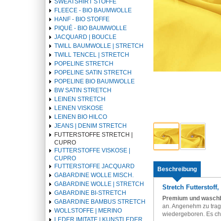
SWEATSHIRT STOFFE
FLEECE - BIO BAUMWOLLE
HANF - BIO STOFFE
PIQUÉ - BIO BAUMWOLLE
JACQUARD | BOUCLE
TWILL BAUMWOLLE | STRETCH
TWILL TENCEL | STRETCH
POPELINE STRETCH
POPELINE SATIN STRETCH
POPELINE BIO BAUMWOLLE
BW SATIN STRETCH
LEINEN STRETCH
LEINEN VISKOSE
LEINEN BIO HILCO
JEANS | DENIM STRETCH
FUTTERSTOFFE STRETCH |
CUPRO
FUTTERSTOFFE VISKOSE |
CUPRO
FUTTERSTOFFE JACQUARD
Beschreibung
GABARDINE WOLLE MISCH.
GABARDINE WOLLE | STRETCH
Stretch Futterstof
GABARDINE BI-STRETCH
Premium und waschba
GABARDINE BAMBUS STRETCH
an. Angenehm zu trag
WOLLSTOFFE | MERINO
wiedergeboren. Es ch
LEDER IMITATE | KUNSTLEDER