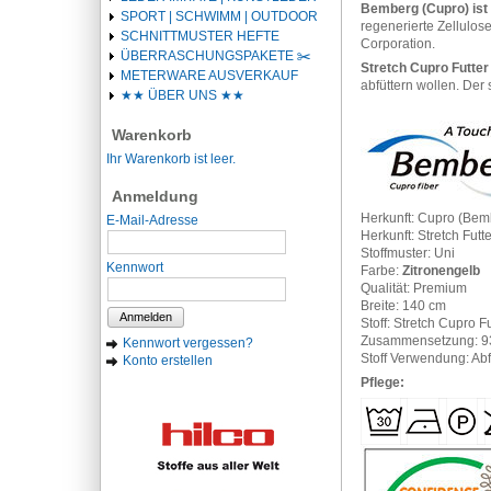
Bemberg (Cupro) ist 
SPORT | SCHWIMM | OUTDOOR
regenerierte Zellulo
SCHNITTMUSTER HEFTE
Corporation.
ÜBERRASCHUNGSPAKETE ✂️️
Stretch Cupro Futte
METERWARE AUSVERKAUF
abfüttern wollen. Der 
★★ ÜBER UNS ★★
Warenkorb
Ihr Warenkorb ist leer.
Anmeldung
Herkunft: Cupro (Bemb
E-Mail-Adresse
Herkunft: Stretch Futter
Stoffmuster: Uni
Kennwort
Farbe:
Zitronengelb
Qualität: Premium
Breite: 140 cm
Anmelden
Stoff: Stretch Cupro Fu
Zusammensetzung: 9
Kennwort vergessen?
Stoff Verwendung: Abf
Konto erstellen
Pflege: