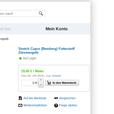
Mein Konto
t leer.
engelb
Stretch Cupro (Bemberg) Futterstoff
Zitronengelb
Auf Lager
19,60
€
/ Meter
Preis inkl. 19% MwSt., zzgl.
Versand
+
m
In den Warenkorb
–
Vergleichen
Weiterempfehlen
Frage stellen