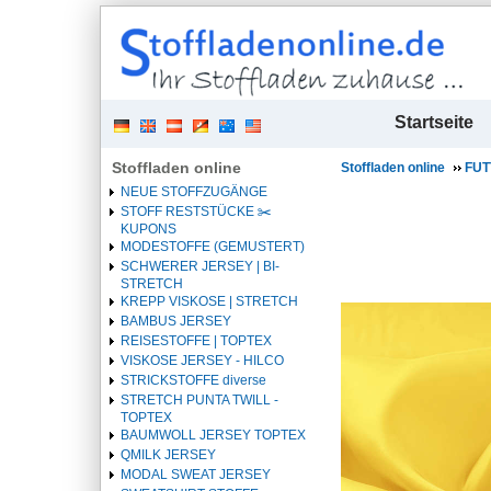
| 
Startseite
Stoffladen online
Stoffladen online
FUT
NEUE STOFFZUGÄNGE
STOFF RESTSTÜCKE ✂️️
KUPONS
MODESTOFFE (GEMUSTERT)
SCHWERER JERSEY | BI-
STRETCH
KREPP VISKOSE | STRETCH
BAMBUS JERSEY
REISESTOFFE | TOPTEX
VISKOSE JERSEY - HILCO
STRICKSTOFFE diverse
STRETCH PUNTA TWILL -
TOPTEX
BAUMWOLL JERSEY TOPTEX
QMILK JERSEY
MODAL SWEAT JERSEY