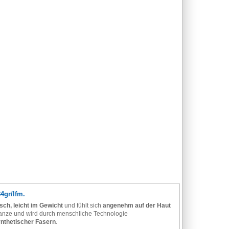
4gr/lfm.
tisch, leicht im Gewicht
und fühlt sich
angenehm auf der Haut
lanze und wird durch menschliche Technologie
ynthetischer Fasern
.