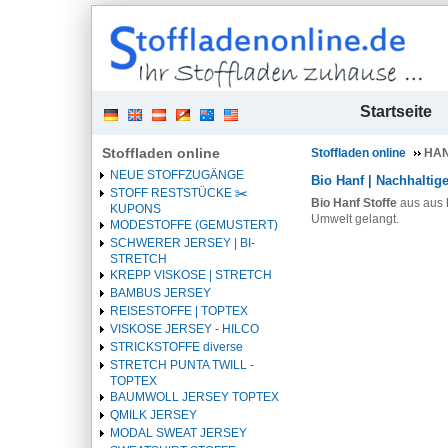
| 
Startseite
Stoffladen online
Stoffladen online
HAN
NEUE STOFFZUGÄNGE
Bio Hanf | Nachhaltige
STOFF RESTSTÜCKE ✂️️
Bio Hanf Stoffe
aus aus
KUPONS
Umwelt gelangt.
MODESTOFFE (GEMUSTERT)
SCHWERER JERSEY | BI-
STRETCH
KREPP VISKOSE | STRETCH
BAMBUS JERSEY
REISESTOFFE | TOPTEX
VISKOSE JERSEY - HILCO
STRICKSTOFFE diverse
STRETCH PUNTA TWILL -
TOPTEX
BAUMWOLL JERSEY TOPTEX
QMILK JERSEY
MODAL SWEAT JERSEY