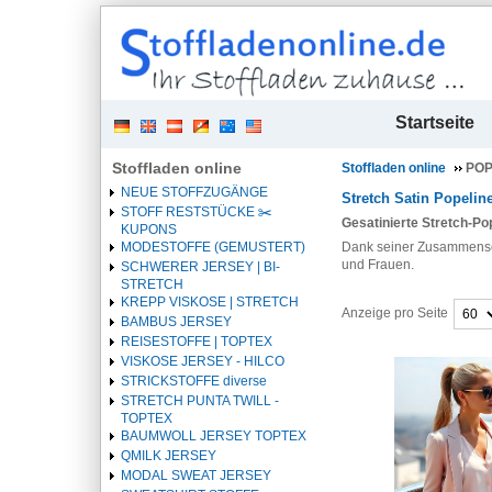
| 
Startseite
Stoffladen online
Stoffladen online
POP
NEUE STOFFZUGÄNGE
Stretch Satin Popelin
STOFF RESTSTÜCKE ✂️️
Gesatinierte Stretch-Po
KUPONS
Dank seiner Zusammense
MODESTOFFE (GEMUSTERT)
und Frauen.
SCHWERER JERSEY | BI-
STRETCH
KREPP VISKOSE | STRETCH
Anzeige pro Seite
BAMBUS JERSEY
REISESTOFFE | TOPTEX
Überschrift
VISKOSE JERSEY - HILCO
1
STRICKSTOFFE diverse
STRETCH PUNTA TWILL -
TOPTEX
BAUMWOLL JERSEY TOPTEX
QMILK JERSEY
MODAL SWEAT JERSEY