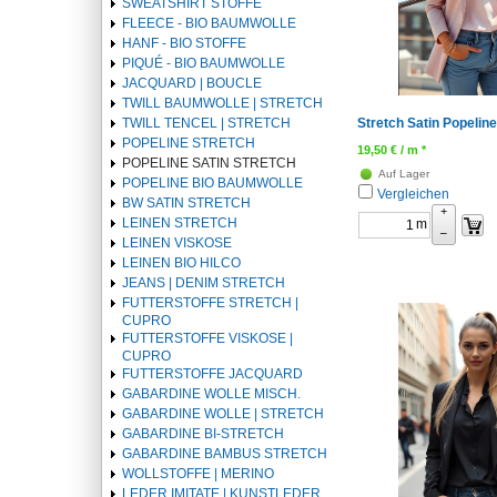
SWEATSHIRT STOFFE
FLEECE - BIO BAUMWOLLE
HANF - BIO STOFFE
PIQUÉ - BIO BAUMWOLLE
JACQUARD | BOUCLE
TWILL BAUMWOLLE | STRETCH
Stretch Satin Popeline
TWILL TENCEL | STRETCH
POPELINE STRETCH
19,50
€
/ m *
POPELINE SATIN STRETCH
Auf Lager
POPELINE BIO BAUMWOLLE
Vergleichen
BW SATIN STRETCH
+
LEINEN STRETCH
m
–
LEINEN VISKOSE
LEINEN BIO HILCO
JEANS | DENIM STRETCH
FUTTERSTOFFE STRETCH |
CUPRO
FUTTERSTOFFE VISKOSE |
CUPRO
FUTTERSTOFFE JACQUARD
GABARDINE WOLLE MISCH.
GABARDINE WOLLE | STRETCH
GABARDINE BI-STRETCH
GABARDINE BAMBUS STRETCH
WOLLSTOFFE | MERINO
LEDER IMITATE | KUNSTLEDER