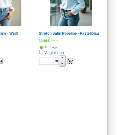
line - Weiß
Stretch Satin Popeline - Pastellblau
19,50
€
/ m *
Auf Lager
Vergleichen
+
m
–