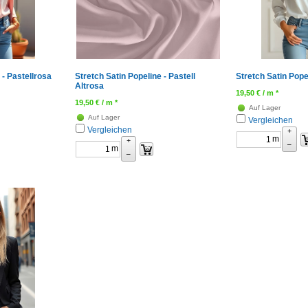
 - Pastellrosa
Stretch Satin Popeline - Pastell
Stretch Satin Pope
Altrosa
19,50
€
/ m *
19,50
€
/ m *
Auf Lager
Auf Lager
Vergleichen
Vergleichen
+
m
+
–
m
–