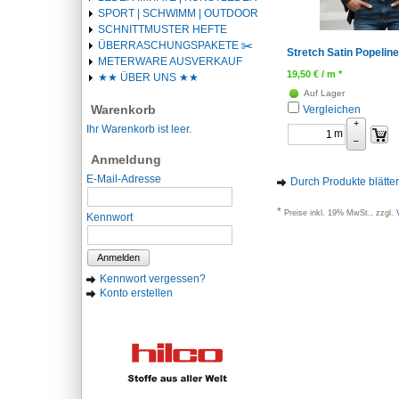
SPORT | SCHWIMM | OUTDOOR
SCHNITTMUSTER HEFTE
ÜBERRASCHUNGSPAKETE ✂️️
Stretch Satin Popelin
METERWARE AUSVERKAUF
19,50
€
/ m *
★★ ÜBER UNS ★★
Auf Lager
Warenkorb
Vergleichen
+
Ihr Warenkorb ist leer.
m
–
Anmeldung
E-Mail-Adresse
Durch Produkte blätte
*
Preise inkl. 19% MwSt., zzgl.
Kennwort
Anmelden
Kennwort vergessen?
Konto erstellen