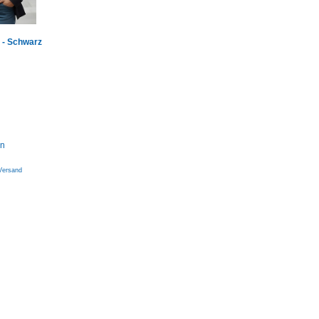
e - Schwarz
rn
Versand