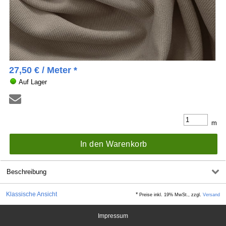
27,50
€
/ Meter *
Auf Lager
m
In den Warenkorb
Beschreibung
Klassische Ansicht
*
Preise inkl. 19% MwSt., zzgl.
Versand
Impressum