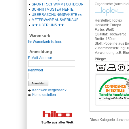
Organische (auch bio
SPORT | SCHWIMM | OUTDOOR
SCHNITTMUSTER HEFTE
ÜBERRASCHUNGSPAKETE ✂️️
METERWARE AUSVERKAUF
Hersteller: Toptex
Herkunft: Europa
★★ ÜBER UNS ★★
Farbe:
Weiß
Qualität: Hochwertig
Warenkorb
Breite: 150cm
Ihr Warenkorb ist leer.
Stoff: Popeline aus B
Zusammensetzung: 
Anmeldung
Verwendung: z.B. Blus
E-Mail-Adresse
Pflege:
Kennwort
Anmelden
Kennwort vergessen?
Konto erstellen
Diese Kategorie durchs