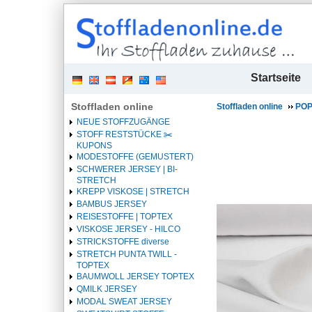
| 
Startseite
Stoffladen online
Stoffladen online
POP
NEUE STOFFZUGÄNGE
STOFF RESTSTÜCKE ✂️️
KUPONS
MODESTOFFE (GEMUSTERT)
SCHWERER JERSEY | BI-
STRETCH
KREPP VISKOSE | STRETCH
BAMBUS JERSEY
REISESTOFFE | TOPTEX
VISKOSE JERSEY - HILCO
STRICKSTOFFE diverse
STRETCH PUNTA TWILL -
TOPTEX
BAUMWOLL JERSEY TOPTEX
QMILK JERSEY
MODAL SWEAT JERSEY