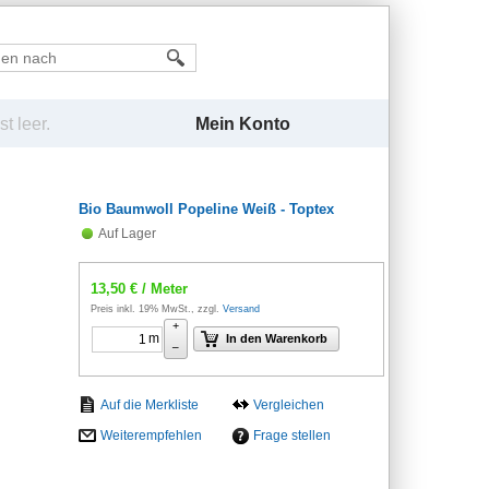
Mein Konto
t leer.
Bio Baumwoll Popeline Weiß - Toptex
Auf Lager
13,50
€
/ Meter
Preis inkl. 19% MwSt., zzgl.
Versand
+
m
In den Warenkorb
–
Vergleichen
Weiterempfehlen
Frage stellen