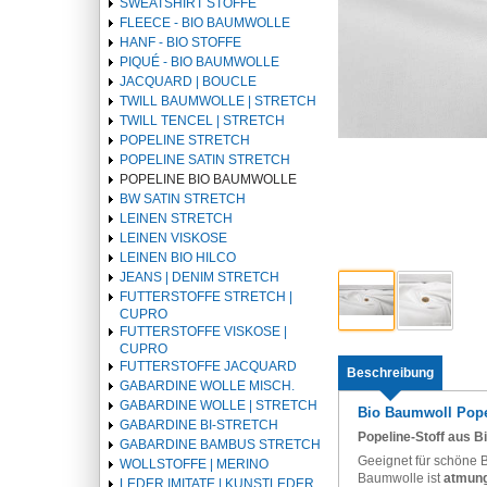
SWEATSHIRT STOFFE
FLEECE - BIO BAUMWOLLE
HANF - BIO STOFFE
PIQUÉ - BIO BAUMWOLLE
JACQUARD | BOUCLE
TWILL BAUMWOLLE | STRETCH
TWILL TENCEL | STRETCH
POPELINE STRETCH
POPELINE SATIN STRETCH
POPELINE BIO BAUMWOLLE
BW SATIN STRETCH
LEINEN STRETCH
LEINEN VISKOSE
LEINEN BIO HILCO
JEANS | DENIM STRETCH
FUTTERSTOFFE STRETCH |
CUPRO
FUTTERSTOFFE VISKOSE |
CUPRO
FUTTERSTOFFE JACQUARD
Beschreibung
GABARDINE WOLLE MISCH.
GABARDINE WOLLE | STRETCH
Bio Baumwoll Popel
GABARDINE BI-STRETCH
Popeline-Stoff aus 
GABARDINE BAMBUS STRETCH
Geeignet für schöne B
WOLLSTOFFE | MERINO
Baumwolle ist
atmung
LEDER IMITATE | KUNSTLEDER