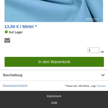
13,50
€
/ Meter *
Auf Lager
m
In den Warenkorb
Beschreibung
Klassische Ansicht
*
Preise inkl. 19% MwSt., zzgl.
Versand
Impressum
AGB