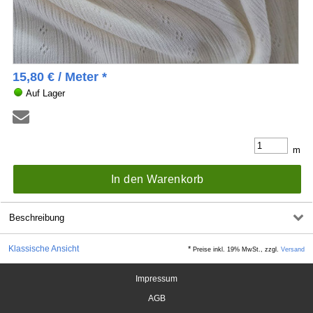
15,80
€
/ Meter *
Auf Lager
m
In den Warenkorb
Beschreibung
Klassische Ansicht
*
Preise inkl. 19% MwSt., zzgl.
Versand
Impressum
AGB