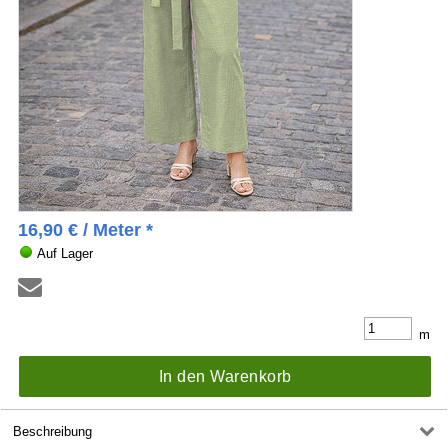
16,90
€
/ Meter *
Auf Lager
m
In den Warenkorb
Beschreibung