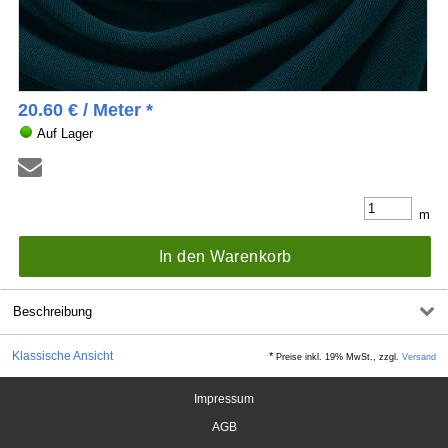
20.60
€
/ Meter *
Auf Lager
m
In den Warenkorb
Beschreibung
Klassische Ansicht
*
Preise inkl. 19% MwSt., zzgl.
Versand
Impressum
AGB