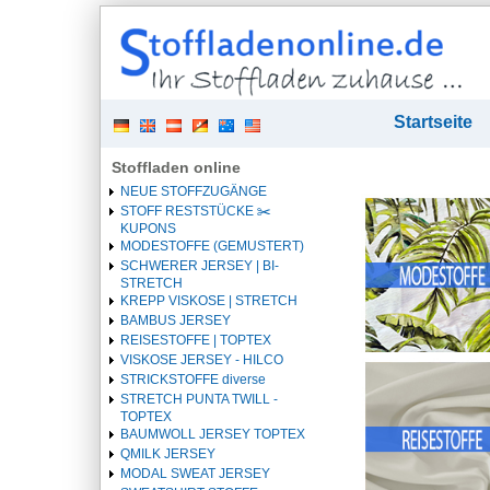
| 
Startseite
Stoffladen online
NEUE STOFFZUGÄNGE
STOFF RESTSTÜCKE ✂️️
KUPONS
MODESTOFFE (GEMUSTERT)
SCHWERER JERSEY | BI-
STRETCH
KREPP VISKOSE | STRETCH
BAMBUS JERSEY
REISESTOFFE | TOPTEX
VISKOSE JERSEY - HILCO
STRICKSTOFFE diverse
STRETCH PUNTA TWILL -
TOPTEX
BAUMWOLL JERSEY TOPTEX
QMILK JERSEY
MODAL SWEAT JERSEY